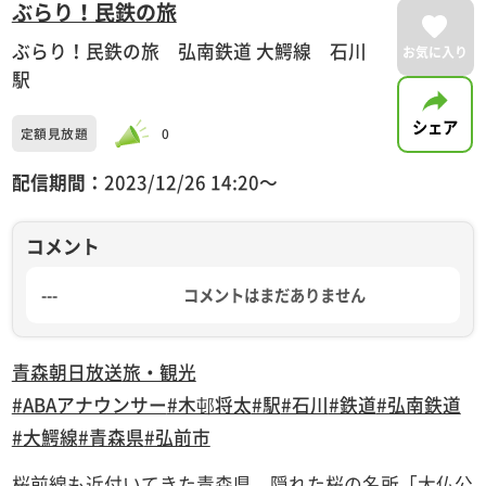
ぶらり！民鉄の旅
ぶらり！民鉄の旅 弘南鉄道 大鰐線 石川
お気に入り
駅
シェア
定額見放題
0
配信期間：
2023/12/26 14:20〜
コメント
---
コメントはまだありません
青森朝日放送
旅・観光
#ABAアナウンサー
#木邨将太
#駅
#石川
#鉄道
#弘南鉄道
#大鰐線
#青森県
#弘前市
桜前線も近付いてきた青森県。隠れた桜の名所「大仏公