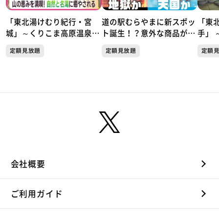
「東北湯けむり紀行・宮
道の駅むらやまに新スポッ
「東
城」～くりこま高原温泉郷
ト誕生！？意外な商品が人
手」 
「ハイルザーム栗駒」～
気！天国か地獄か この夏
岩手
定額見放題
定額見放題
定額
だけしか楽しめない極上の
楽しみ方がここにあった！
会社概要
ご利用ガイド