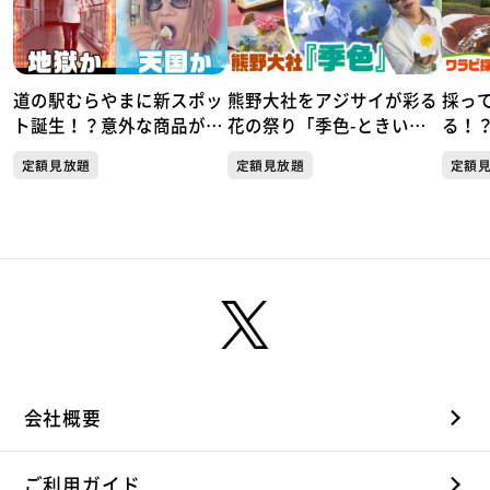
道の駅むらやまに新スポッ
熊野大社をアジサイが彩る
採っ
ト誕生！？意外な商品が人
花の祭り「季色-ときい
る！
気！天国か地獄か この夏
ろ-」
２人
定額見放題
定額見放題
定額
だけしか楽しめない極上の
楽しみ方がここにあった！
会社概要
ご利用ガイド