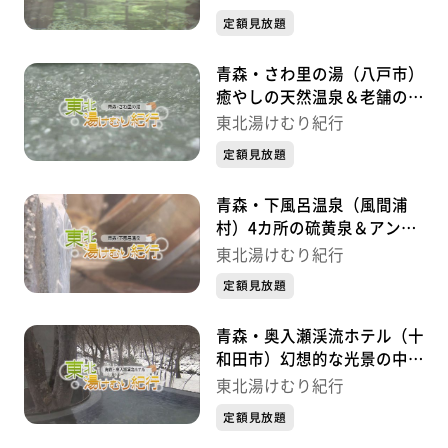
定額見放題
す。
青森・さわ里の湯（八戸市）
近くには、世界文化遺産に登録された「北海道・北東北
癒やしの天然温泉＆老舗の中
の縄文遺跡群」の一つ、「二ツ森貝塚」があり、動物や
華料理店～「東北湯けむり紀
東北湯けむり紀行
魚の骨・角・牙も、きれいな形で残っています。
行」～
定額見放題
「日本一黒く優しいお湯」と「世界に誇るロマン」を堪
青森・下風呂温泉（風間浦
能する旅へ、出掛けてみませんか。
村）4カ所の硫黄泉＆アンコ
ウが旬 ～「東北湯けむり紀
東北湯けむり紀行
行」～
定額見放題
青森・奥入瀬渓流ホテル（十
和田市）幻想的な光景の中で
冬限定の露天風呂 ～「東北
東北湯けむり紀行
湯けむり紀行」～
定額見放題