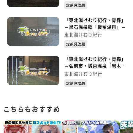
定額見放題
「東北湯けむり紀行・青森」
～黒石温泉郷「板留温泉」～
東北湯けむり紀行
定額見放題
「東北湯けむり紀行・青森」
～弘前市・城東温泉「岩木天
望の湯」～
東北湯けむり紀行
定額見放題
こちらもおすすめ