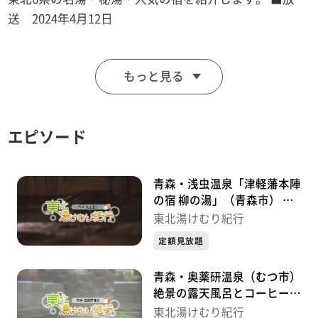
送 2024年4月12日
「日本一黒い」お湯が湧き出す「東北温泉」。
もっと見る
シジミ・シラウオ・ワカサギなど、全国屈指の水揚げを
誇る「小川原湖」。
エピソード
その周辺の地下にある「亜炭層」を通過した、真っ黒な
「植物性モール温泉」です。
青森・浅虫温泉「津軽藩本陣
体の芯からじんわり温まるお湯は、トロっと肌にまとわ
の宿 柳の湯」（青森市） い
で湯の里の歴史を感じる旅～
りつき、しっとり、すべすべな肌触りを実感できます。
東北湯けむり紀行
「東北湯けむり紀行」～
定額見放題
お食事は、ここでしか味わえない「黒づくし御膳」はい
青森・奥薬研温泉（むつ市）
かがですか？
絶景の露天風呂とコーヒー～
竹炭パウダーを使用した名物・黒おでん、青森県産の黒
「東北湯けむり紀行」～
東北湯けむり紀行
豆100％の黒豆腐。とにかく「黒」にこだわっていま