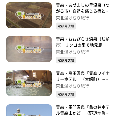
青森・あづましの里温泉（つ
がる市）自然を感じる宿と地
域に愛される浴場 ～「東北
東北湯けむり紀行
湯けむり紀行」～
定額見放題
青森・おおびらき温泉（弘前
市） リンゴの里で地元農家
に人気の“熱めの湯”～「東北
東北湯けむり紀行
湯けむり紀行」～
定額見放題
青森・島田温泉「青森ワイナ
リーホテル」（大鰐町）～
「東北湯けむり紀行」～
東北湯けむり紀行
定額見放題
青森・馬門温泉「亀の井ホテ
ル青森まかど」（野辺地町）